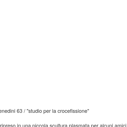
enedini 63 / "studio per la crocefissione"
 ripreso in una piccola scultura plasmata per alcuni ami